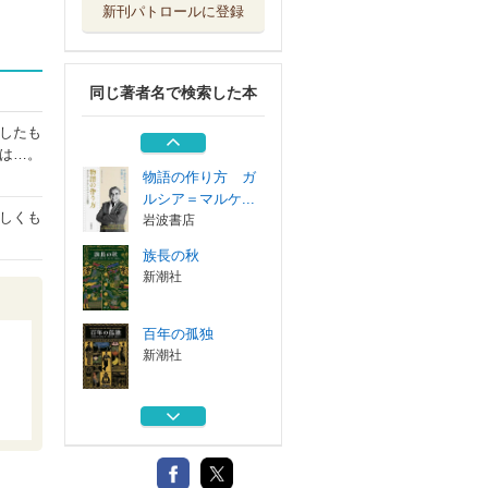
新刊パトロールに登録
出会いはいつも八
月
新潮社
同じ著者名で検索した本
海上保険の理論と
実務
したも
弘文堂
は…。
物語の作り方 ガ
ルシア＝マルケ...
しくも
岩波書店
族長の秋
新潮社
百年の孤独
新潮社
出会いはいつも八
月
新潮社