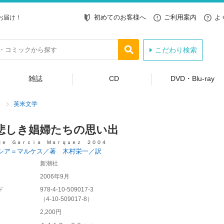
初めてのお客様へ
ご利用案内
よ
お届け！
こだわり検索
雑誌
CD
DVD・Blu-ray
英米文学
悲しき娼婦たちの思い出
ｄｅ Ｇａｒｃｉａ Ｍａｒｑｕｅｚ ２００４
シア＝マルケス／著 木村栄一／訳
新潮社
2006年9月
ド
978-4-10-509017-3
（
4-10-509017-8
）
2,200円