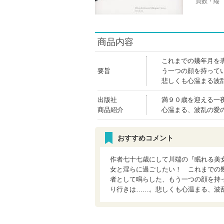
頁数・縦
商品内容
これまでの幾年月を
要旨
う一つの顔を持って
悲しくも心温まる波
出版社
満９０歳を迎える一
商品紹介
心温まる、波乱の愛
おすすめコメント
作者七十七歳にして川端の『眠れる美
女と淫らに過ごしたい！ これまでの
者として鳴らした、もう一つの顔を持
り行きは……。悲しくも心温まる、波