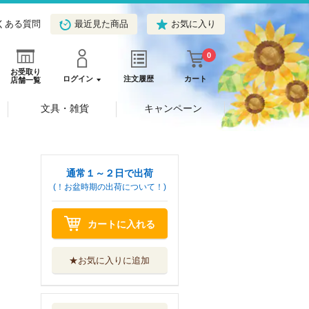
くある質問
最近見た商品
お気に入り
0
お受取り
ログイン
注文履歴
カート
店舗一覧
文具・雑貨
キャンペーン
通常１～２日で出荷
(！お盆時期の出荷について！)
カートに入れる
★お気に入りに追加
百年の孤独
新潮社