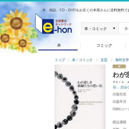
本、雑誌、CD・DVDをお近くの本屋さんに送料無料で
本
コミック
トップ
本・コミック
文芸
海外文学
わが
Ｏｂｒａ 
Ｇ．ガル
出版社名
出版年月
ISBNコー
税込価格