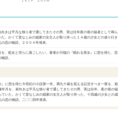
１４１Ｐ ２０ｃｍ
表向きは平凡な独り者で通してきたその男、実は往年夜の巷の猛者として鳴ら
いた。かくて昔なじみの娼家の女主人が取り持った１４歳の少女との成り行き
乱の恋の物語。２００４年発表。
夜を、処女と淫らに過ごしたい。著者が川端の『眠れる美女』に想を得た、悲
の物語。
女』に想を得た今世紀の小説第一作。満九十歳を迎える記念すべき一夜を、処
幾年月を、表向きは平凡な独り者で通してきたその男、実は往年、夜の巷の猛
っていた。かくて昔なじみの娼家の女主人が取り持った、十四歳の少女との成
乱の恋の物語。二〇〇四年発表。