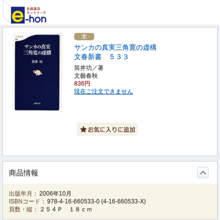
サンカの真実三角寛の虚構
文春新書 ５３３
筒井功／著
文藝春秋
836円
現在ご注文できません
商品情報
出版年月：
2006年10月
ISBNコード：
978-4-16-660533-0
(
4-16-660533-X
)
頁数・縦：
２５４Ｐ １８ｃｍ