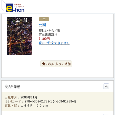
公園
荻世いをら／著
河出書房新社
1,100円
現在ご注文できません
商品情報
出版年月：
2006年11月
ISBNコード：
978-4-309-01789-1
(
4-309-01789-4
)
頁数・縦：
１４４Ｐ ２０ｃｍ