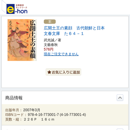
広開土王の素顔 古代朝鮮と日本
文春文庫 た６４－１
武光誠／著
文藝春秋
576円
現在ご注文できません
商品情報
出版年月：
2007年3月
ISBNコード：
978-4-16-773001-7
(
4-16-773001-4
)
頁数・縦：
２２６Ｐ １６ｃｍ