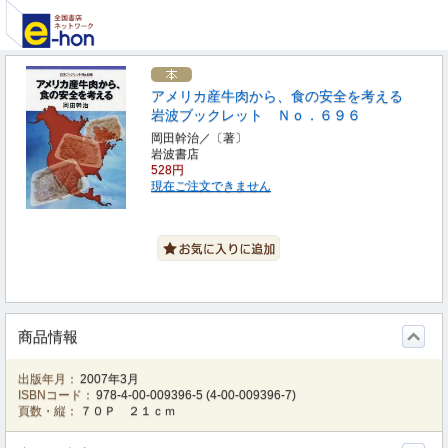
アメリカ産牛肉から、食の安全を考える
岩波ブックレット Ｎｏ．６９６
岡田幹治／〔著〕
岩波書店
528円
現在ご注文できません
商品情報
出版年月：
2007年3月
ISBNコード：
978-4-00-009396-5
(
4-00-009396-7
)
頁数・縦：
７０Ｐ ２１ｃｍ