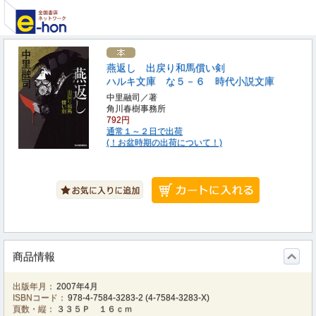
燕返し 出戻り和馬償い剣
ハルキ文庫 な５－６ 時代小説文庫
中里融司／著
角川春樹事務所
792円
通常１～２日で出荷
(！お盆時期の出荷について！)
商品情報
出版年月：
2007年4月
ISBNコード：
978-4-7584-3283-2
(
4-7584-3283-X
)
頁数・縦：
３３５Ｐ １６ｃｍ