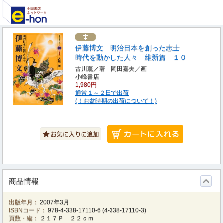
伊藤博文 明治日本を創った志士
時代を動かした人々 維新篇 １０
古川薫／著 岡田嘉夫／画
小峰書店
1,980円
通常１～２日で出荷
(！お盆時期の出荷について！)
商品情報
出版年月：
2007年3月
ISBNコード：
978-4-338-17110-6
(
4-338-17110-3
)
頁数・縦：
２１７Ｐ ２２ｃｍ