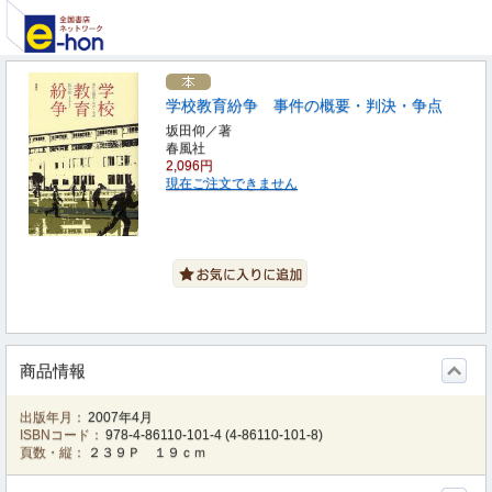
学校教育紛争 事件の概要・判決・争点
坂田仰／著
春風社
2,096円
現在ご注文できません
商品情報
出版年月：
2007年4月
ISBNコード：
978-4-86110-101-4
(
4-86110-101-8
)
頁数・縦：
２３９Ｐ １９ｃｍ