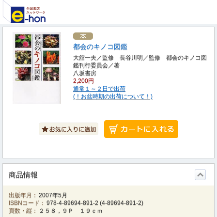
都会のキノコ図鑑
大舘一夫／監修 長谷川明／監修 都会のキノコ図
鑑刊行委員会／著
八坂書房
2,200円
通常１～２日で出荷
(！お盆時期の出荷について！)
商品情報
出版年月：
2007年5月
ISBNコード：
978-4-89694-891-2
(
4-89694-891-2
)
頁数・縦：
２５８，９Ｐ １９ｃｍ