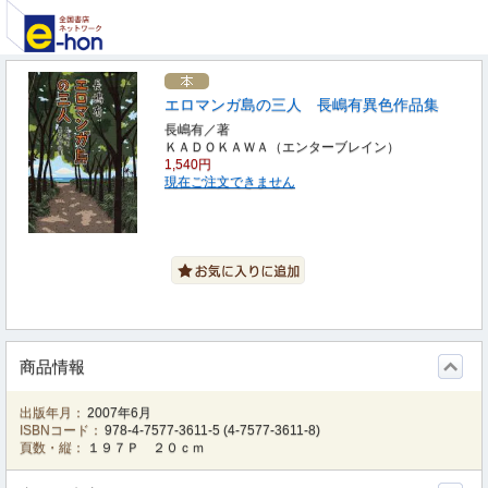
エロマンガ島の三人 長嶋有異色作品集
長嶋有／著
ＫＡＤＯＫＡＷＡ（エンターブレイン）
1,540円
現在ご注文できません
商品情報
出版年月：
2007年6月
ISBNコード：
978-4-7577-3611-5
(
4-7577-3611-8
)
頁数・縦：
１９７Ｐ ２０ｃｍ