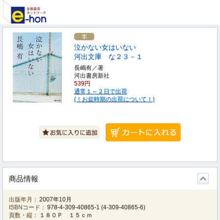
泣かない女はいない
河出文庫 な２３－１
長嶋有／著
河出書房新社
539円
通常１～２日で出荷
(！お盆時期の出荷について！)
商品情報
出版年月：
2007年10月
ISBNコード：
978-4-309-40865-1
(
4-309-40865-6
)
頁数・縦：
１８０Ｐ １５ｃｍ