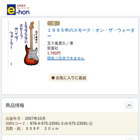
１９９５年のスモーク・オン・ザ・ウォータ
ー
五十嵐貴久／著
双葉社
1,760円
現在ご注文できません
商品情報
出版年月：
2007年10月
ISBNコード：
978-4-575-23591-3
(
4-575-23591-1
)
頁数・縦：
３３９Ｐ ２０ｃｍ