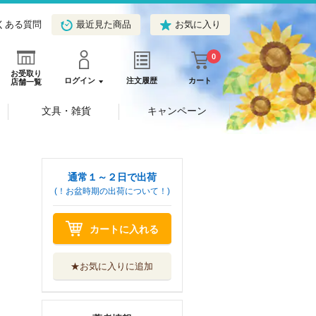
くある質問
最近見た商品
お気に入り
0
お受取り
ログイン
注文履歴
カート
店舗一覧
文具・雑貨
キャンペーン
通常１～２日で出荷
(！お盆時期の出荷について！)
カートに入れる
★お気に入りに追加