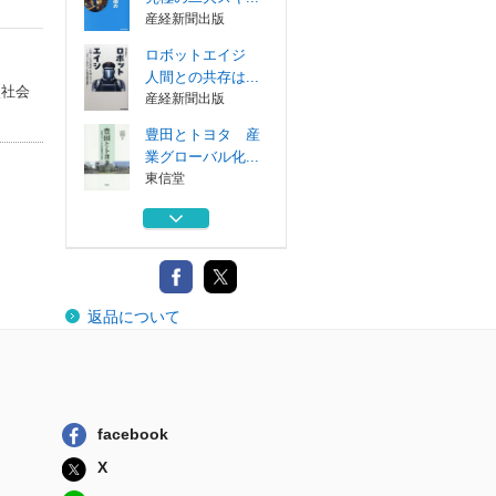
産経新聞出版
ロボットエイジ
人間との共存は...
較社会
産経新聞出版
豊田とトヨタ 産
業グローバル化...
東信堂
オセアニアの言語
的世界
溪水社
成功を引き寄せる
返品について
究極の二大スキ...
産経新聞出版
ロボットエイジ
人間との共存は...
産経新聞出版
facebook
豊田とトヨタ 産
X
業グローバル化...