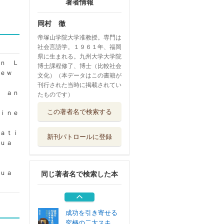
著者情報
岡村 徹
帝塚山学院大学准教授。専門は
社会言語学。１９６１年、福岡
県に生まれる。九州大学大学院
ｎ Ｌ
博士課程修了、博士（比較社会
Ｎｅｗ
文化）（本データはこの書籍が
刊行された当時に掲載されてい
 ａｎ
たものです）
ロボットエイジ
この著者名で検索する
ｉｎｅ
人間との共存は...
産経新聞出版
ａｔｉ
新刊パトロールに登録
豊田とトヨタ 産
ｕａ
業グローバル化...
東信堂
ｐｕａ
同じ著者名で検索した本
オセアニアの言語
的世界
溪水社
成功を引き寄せる
究極の二大スキ...