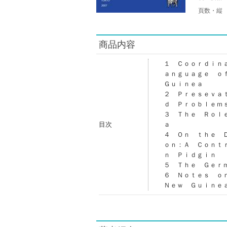
頁数・縦
商品内容
１ Ｃｏｏｒｄｉｎ
ａｎｇｕａｇｅ ｏ
Ｇｕｉｎｅａ
２ Ｐｒｅｓｅｖａ
ｄ Ｐｒｏｂｌｅｍ
３ Ｔｈｅ Ｒｏｌ
目次
ａ
４ Ｏｎ ｔｈｅ 
ｏｎ：Ａ Ｃｏｎｔ
ｎ Ｐｉｄｇｉｎ
５ Ｔｈｅ Ｇｅｒ
６ Ｎｏｔｅｓ ｏ
Ｎｅｗ Ｇｕｉｎｅ