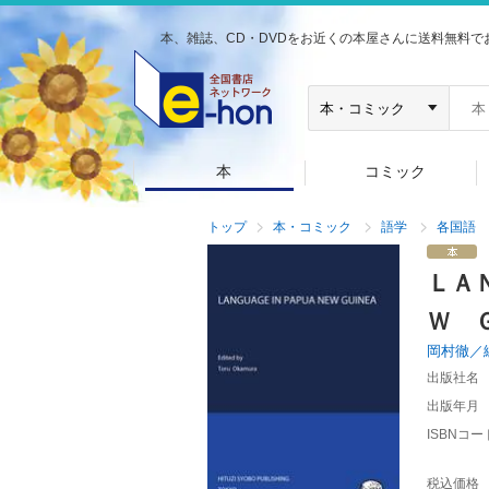
本、雑誌、CD・DVDをお近くの本屋さんに送料無料で
本
コミック
トップ
本・コミック
語学
各国語
ＬＡ
Ｗ 
岡村徹／
出版社名
出版年月
ISBNコー
税込価格