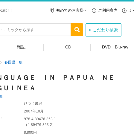
初めてのお客様へ
ご利用案内
よ
お届け！
こだわり検索
雑誌
CD
DVD・Blu-ray
各国語一般
ＮＧＵＡＧＥ ＩＮ ＰＡＰＵＡ ＮＥ
ＧＵＩＮＥＡ
編
ひつじ書房
2007年10月
ド
978-4-89476-353-1
（
4-89476-353-2
）
8,800円