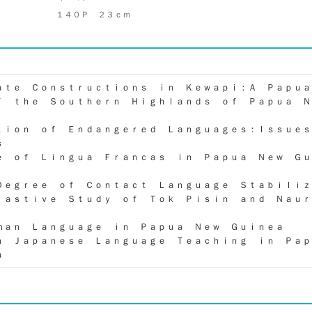
１４０Ｐ ２３ｃｍ
ａｔｅ Ｃｏｎｓｔｒｕｃｔｉｏｎｓ ｉｎ Ｋｅｗａｐｉ：Ａ Ｐａｐｕａ
ｆ ｔｈｅ Ｓｏｕｔｈｅｒｎ Ｈｉｇｈｌａｎｄｓ ｏｆ Ｐａｐｕａ 
ｔｉｏｎ ｏｆ Ｅｎｄａｎｇｅｒｅｄ Ｌａｎｇｕａｇｅｓ：Ｉｓｓｕｅｓ
ｓ
ｅ ｏｆ Ｌｉｎｇｕａ Ｆｒａｎｃａｓ ｉｎ Ｐａｐｕａ Ｎｅｗ Ｇｕ
Ｄｅｇｒｅｅ ｏｆ Ｃｏｎｔａｃｔ Ｌａｎｇｕａｇｅ Ｓｔａｂｉｌｉｚ
ｒａｓｔｉｖｅ Ｓｔｕｄｙ ｏｆ Ｔｏｋ Ｐｉｓｉｎ ａｎｄ Ｎａｕｒ
ｍａｎ Ｌａｎｇｕａｇｅ ｉｎ Ｐａｐｕａ Ｎｅｗ Ｇｕｉｎｅａ
ｎ Ｊａｐａｎｅｓｅ Ｌａｎｇｕａｇｅ Ｔｅａｃｈｉｎｇ ｉｎ Ｐａ
ａ