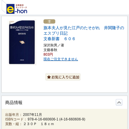
旗本夫人が見た江戸のたそがれ 井関隆子の
エスプリ日記
文春新書 ６０６
深沢秋男／著
文藝春秋
803円
現在ご注文できません
商品情報
出版年月：
2007年11月
ISBNコード：
978-4-16-660606-1
(
4-16-660606-9
)
頁数・縦：
２３０Ｐ １８ｃｍ