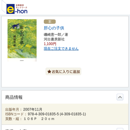
肝心の子供
磯崎憲一郎／著
河出書房新社
1,100円
現在ご注文できません
商品情報
出版年月：
2007年11月
ISBNコード：
978-4-309-01835-5
(
4-309-01835-1
)
頁数・縦：
１０６Ｐ ２０ｃｍ