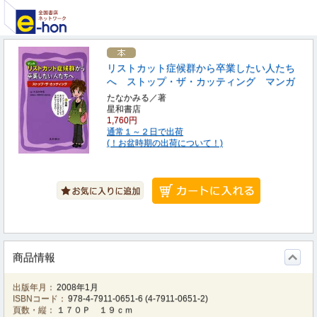
リストカット症候群から卒業したい人たち
へ ストップ・ザ・カッティング マンガ
たなかみる／著
星和書店
1,760円
通常１～２日で出荷
(！お盆時期の出荷について！)
商品情報
出版年月：
2008年1月
ISBNコード：
978-4-7911-0651-6
(
4-7911-0651-2
)
頁数・縦：
１７０Ｐ １９ｃｍ