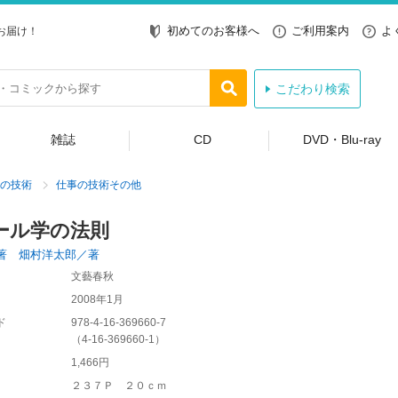
初めてのお客様へ
ご利用案内
よ
お届け！
こだわり検索
雑誌
CD
DVD・Blu-ray
の技術
仕事の技術その他
ール学の法則
著 畑村洋太郎／著
文藝春秋
2008年1月
ド
978-4-16-369660-7
（
4-16-369660-1
）
1,466円
２３７Ｐ ２０ｃｍ