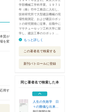
１９４７年生まれ。東京大学工
学部機械工学科卒業。１９７１
年（株）竹中工務店に入社し、
技術研究所で大型建設機械の現
場性能測定、および建設ロボッ
トの研究開発に従事。在職中に
マサチューセッツ工科大学に留
学し、建設工事のロボット …
本質が
もっと詳しく
場を変
やらかした時にど
この著者名で検索する
うするか
筑摩書房
新刊パトロールに登録
新失敗学 正解を
つくる技術
講談社
同じ著者名で検索した本
技術の街道をゆく
岩波書店
応用す
人生の失敗学 日
々の難儀な出来...
朝日新聞出版