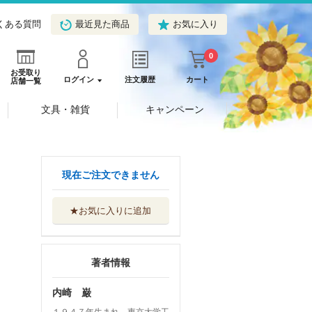
くある質問
最近見た商品
お気に入り
0
お受取り
ログイン
注文履歴
カート
店舗一覧
文具・雑貨
キャンペーン
現在ご注文できません
★お気に入りに追加
著者情報
内崎 巌