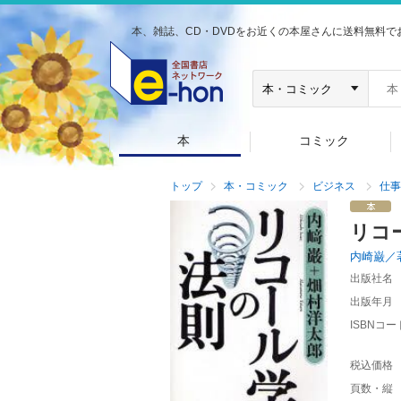
本、雑誌、CD・DVDをお近くの本屋さんに送料無料で
本
コミック
トップ
本・コミック
ビジネス
仕事
リコ
内崎巌／
出版社名
出版年月
ISBNコー
税込価格
頁数・縦