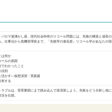
、パロマ湯沸かし器…現代社会特有のリコール問題には、失敗の構造と成長の
る。仕事法から危機管理術まで、「失敗学の進化形」リコール学があなたの現
とは何か
コールの原因
査でわかったこと
の法則
を活かす―仮想演習・実践篇
共有する
トラブルは、背景要因にまで踏み込んで逆演算しよう。失敗をどう分析し他に
考法を伝授。