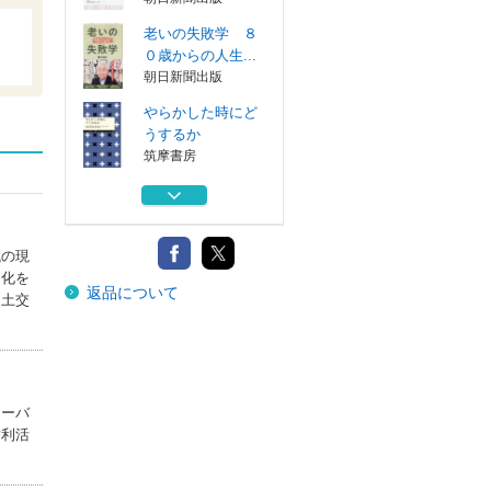
老いの失敗学 ８
０歳からの人生...
朝日新聞出版
やらかした時にど
うするか
筑摩書房
新失敗学 正解を
つくる技術
講談社
械の現
技術の街道をゆく
ト化を
返品について
岩波書店
国土交
人生の失敗学 日
々の難儀な出来...
朝日新聞出版
ローバ
老いの失敗学 ８
営利活
０歳からの人生...
朝日新聞出版