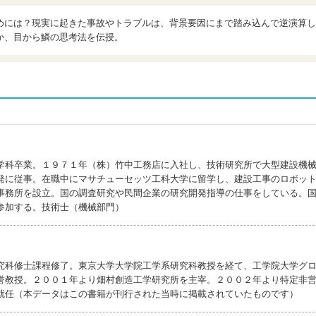
めには？現実に起きた事故やトラブルは、背景要因にまで踏み込んで逆演算し
か、目から鱗の思考法を伝授。
学科卒業。１９７１年（株）竹中工務店に入社し、技術研究所で大型建設機
発に従事。在職中にマサチューセッツ工科大学に留学し、建設工事のロボッ
事務所を設立。国の調査研究や民間企業の研究開発指導の仕事をしている。
参加する。技術士（機械部門）
)
究科修士課程修了。東京大学大学院工学系研究科教授を経て、工学院大学グ
誉教授。２００１年より畑村創造工学研究所を主宰。２００２年より特定非
就任（本データはこの書籍が刊行された当時に掲載されていたものです）