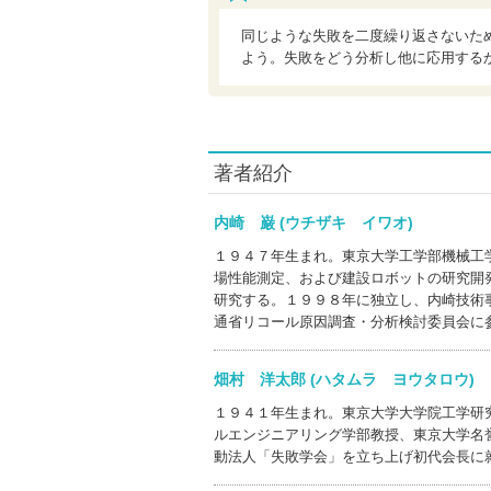
同じような失敗を二度繰り返さないた
よう。失敗をどう分析し他に応用する
著者紹介
内崎 巌 (ウチザキ イワオ)
１９４７年生まれ。東京大学工学部機械工
場性能測定、および建設ロボットの研究開
研究する。１９９８年に独立し、内崎技術
通省リコール原因調査・分析検討委員会に
畑村 洋太郎 (ハタムラ ヨウタロウ
１９４１年生まれ。東京大学大学院工学研
ルエンジニアリング学部教授、東京大学名
動法人「失敗学会」を立ち上げ初代会長に