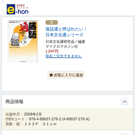
落語通と呼ばれたい！
日本文化通シリーズ
日本文化通研究会／編著
マイクロマガジン社
1,047円
現在ご注文できません
商品情報
出版年月：
2008年2月
ISBNコード：
978-4-89637-276-2
(
4-89637-276-X
)
頁数・縦：
１４３Ｐ ２１ｃｍ