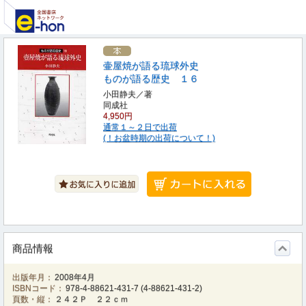
壷屋焼が語る琉球外史
ものが語る歴史 １６
小田静夫／著
同成社
4,950円
通常１～２日で出荷
(！お盆時期の出荷について！)
商品情報
出版年月：
2008年4月
ISBNコード：
978-4-88621-431-7
(
4-88621-431-2
)
頁数・縦：
２４２Ｐ ２２ｃｍ