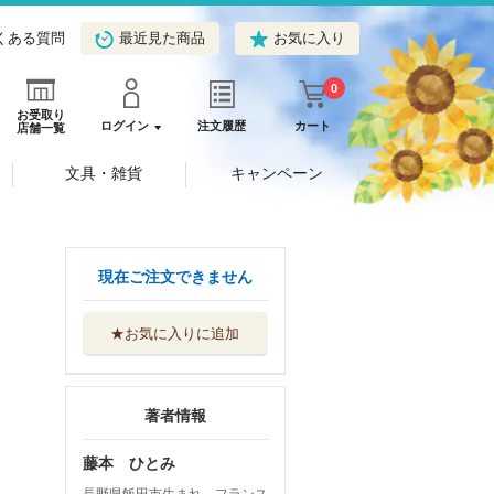
くある質問
最近見た商品
お気に入り
0
お受取り
ログイン
注文履歴
カート
店舗一覧
文具・雑貨
キャンペーン
現在ご注文できません
★お気に入りに追加
著者情報
藤本 ひとみ