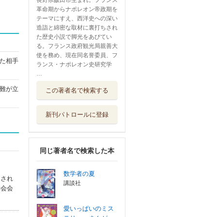
長野県飯田市生まれ。フランス
革命期からナポレオン帝政期を
テーマにすえ、西洋史への深い
造詣と綿密な取材に裏打ちされ
た歴史小説で脚光をあびてい
る。フランス政府観光局親善大
使を務め、現在同名誉委員、フ
た相手
ランス・ナポレオン史研究学
…
難が立
この著者名で検索する
新刊パトロールに登録
同じ著者名で検索した本
数学者の夏
ちされ
講談社
学会会
愛いっぱいのミス