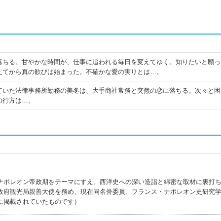
落ちる。甘やかな時間が、仕事に追われる毎日を変えてゆく。知りたいと願っ
えてから真の歓びは始まった。不確かな愛の実りとは…。
ていた法律事務所勤務の美冬は、大手商社常務と突然の恋に落ちる。次々と困
の行方は…。
ナポレオン帝政期をテーマにすえ、西洋史への深い造詣と綿密な取材に裏打
政府観光局親善大使を務め、現在同名誉委員、フランス・ナポレオン史研究
に掲載されていたものです）