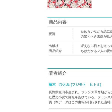
商品内容
ためらいながら恋に
要旨
の驚くべき素顔が見
出版社
冴えない日々を送っ
商品紹介
ちはだかる２人の愛
著者紹介
藤本 ひとみ (フジモト ヒトミ)
長野県飯田市生まれ。フランス革命期から
た歴史小説で脚光をあびている。フランス
員（本データはこの書籍が刊行された当時