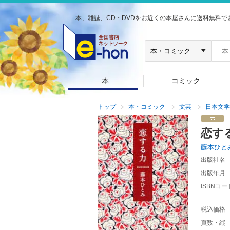
本、雑誌、CD・DVDをお近くの本屋さんに送料無料で
本
コミック
トップ
本・コミック
文芸
日本文学
恋す
藤本ひと
出版社名
出版年月
ISBNコー
税込価格
頁数・縦