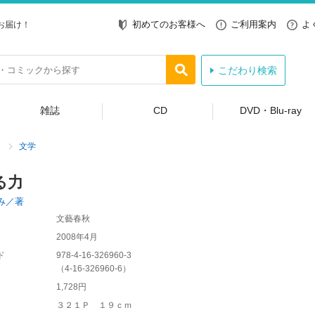
初めてのお客様へ
ご利用案内
よ
お届け！
こだわり検索
雑誌
CD
DVD・Blu-ray
文学
る力
み／著
文藝春秋
2008年4月
ド
978-4-16-326960-3
（
4-16-326960-6
）
1,728円
３２１Ｐ １９ｃｍ