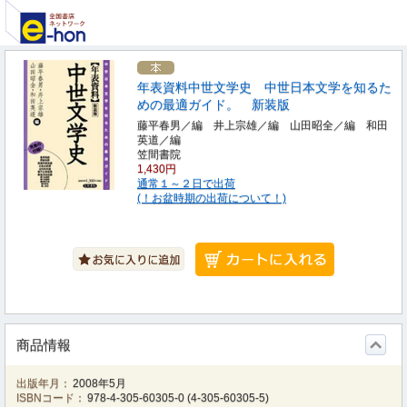
年表資料中世文学史 中世日本文学を知るた
めの最適ガイド。 新装版
藤平春男／編 井上宗雄／編 山田昭全／編 和田
英道／編
笠間書院
1,430円
通常１～２日で出荷
(！お盆時期の出荷について！)
商品情報
出版年月：
2008年5月
ISBNコード：
978-4-305-60305-0
(
4-305-60305-5
)