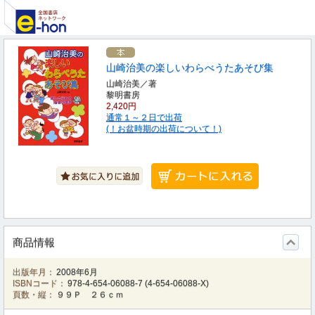
山崎治美の楽しいわらべうたあそび集
山崎治美／著
黎明書房
2,420円
通常１～２日で出荷
(！お盆時期の出荷について！)
商品情報
出版年月：
2008年6月
ISBNコード：
978-4-654-06088-7
(
4-654-06088-X
)
頁数・縦：
９９Ｐ ２６ｃｍ