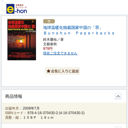
地球温暖化独裁国家中国の「罪」
Ｂｕｎｓｈｕｎ Ｐａｐｅｒｂａｃｋｓ
鈴木馨祐／著
文藝春秋
979円
現在ご注文できません
商品情報
出版年月：
2008年7月
ISBNコード：
978-4-16-370430-2
(
4-16-370430-2
)
頁数・縦：
１５８Ｐ １９ｃｍ