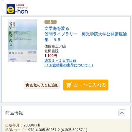
文学海を渡る
笠間ライブラリー 梅光学院大学公開講座論
集 ５６
佐藤泰正／編
笠間書院
1,100円
通常１～２日で出荷
(！お盆時期の出荷について！)
商品情報
出版年月：
2008年7月
ISBNコード：
978-4-305-60257-2
(
4-305-60257-1
)