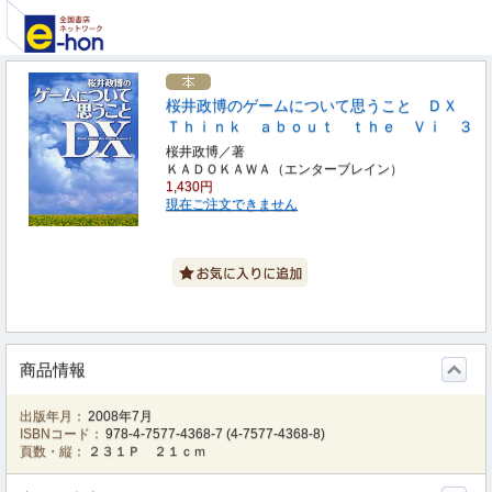
桜井政博のゲームについて思うこと ＤＸ
Ｔｈｉｎｋ ａｂｏｕｔ ｔｈｅ Ｖｉ ３
桜井政博／著
ＫＡＤＯＫＡＷＡ（エンターブレイン）
1,430円
現在ご注文できません
商品情報
出版年月：
2008年7月
ISBNコード：
978-4-7577-4368-7
(
4-7577-4368-8
)
頁数・縦：
２３１Ｐ ２１ｃｍ