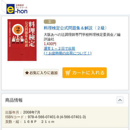
料理検定公式問題集＆解説〈２級〉
大阪あべの辻調理師専門学校料理検定委員会／編
評論社
1,430円
通常１～２日で出荷
(！お盆時期の出荷について！)
商品情報
出版年月：
2008年7月
ISBNコード：
978-4-566-07401-9
(
4-566-07401-3
)
頁数・縦：
１６８Ｐ ２１ｃｍ