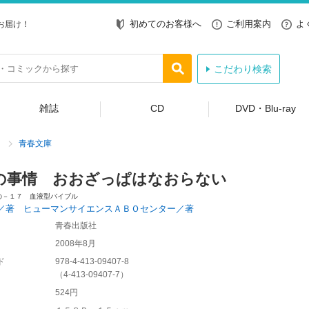
初めてのお客様へ
ご利用案内
よ
お届け！
こだわり検索
雑誌
CD
DVD・Blu-ray
青春文庫
の事情 おおざっぱはなおらない
の－１７ 血液型バイブル
／著 ヒューマンサイエンスＡＢＯセンター／著
青春出版社
2008年8月
ド
978-4-413-09407-8
（
4-413-09407-7
）
524円