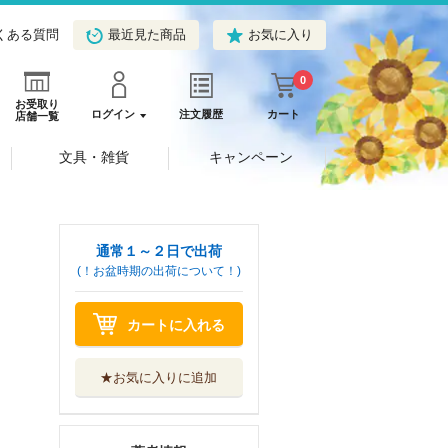
くある質問
最近見た商品
お気に入り
0
お受取り
ログイン
注文履歴
カート
店舗一覧
文具・雑貨
キャンペーン
通常１～２日で出荷
(！お盆時期の出荷について！)
カートに入れる
★お気に入りに追加