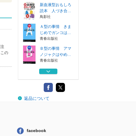
新血液型おもしろ
読本 人づき合...
鳥影社
Ａ型の事情 きま
じめでガンコは...
青春出版社
を注
Ｂ型の事情 アマ
はこの
ノジャクはやめ...
青春出版社
ＡＢ型の事情 ふ
たつの顔は捨て...
青春出版社
タッチマイハート
返品について
トライアングル...
新血液型おもしろ
読本 人づき合...
鳥影社
facebook
Ａ型の事情 きま