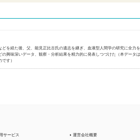
などを経た後、父、能見正比古氏の遺志を継ぎ、血液型人間学の研究に全力
どの興味深いデータ、観察・分析結果を精力的に発表しつづけた（本データ
のです）
用サービス
運営会社概要