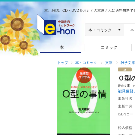
本、雑誌、CD・DVDをお近くの本屋さんに送料無料で
本
コミック
トップ
本・コミック
文庫
雑学文庫
Ｏ型
青春文庫 
能見俊賢
出版社名
出版年月
ISBNコー
税込価格