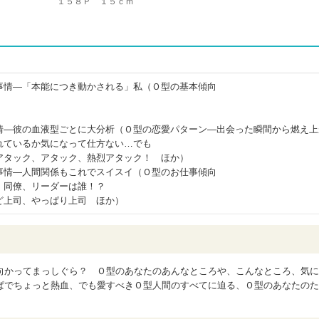
１５８Ｐ １５ｃｍ
事情―「本能につき動かされる」私（Ｏ型の基本傾向
情―彼の血液型ごとに大分析（Ｏ型の恋愛パターン―出会った瞬間から燃え上
れているか気になって仕方ない…でも
アタック、アタック、熱烈アタック！ ほか）
事情―人間関係もこれでスイスイ（Ｏ型のお仕事傾向
、同僚、リーダーは誰！？
ど上司、やっぱり上司 ほか）
向かってまっしぐら？ Ｏ型のあなたのあんなところや、こんなところ、気に
ぱでちょっと熱血、でも愛すべきＯ型人間のすべてに迫る、Ｏ型のあなたのた