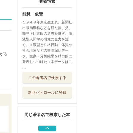
著者情報
能見 俊賢
１９４８年東京生まれ。新聞社
出版局勤務などを経た後、父、
能見正比古氏の遺志を継ぎ、血
液型人間学の研究に全力を注
ぐ。血液型と性格行動、体質や
社会現象などの興味深いデー
がる
タ、観察・分析結果を精力的に
発表しつづけた（本データはこ
…
Ｂ型の事情 アマ
この著者名で検索する
ノジャクはやめ...
青春出版社
新刊パトロールに登録
ＡＢ型の事情 ふ
たつの顔は捨て...
青春出版社
同じ著者名で検索した本
タッチマイハート
トライアングル...