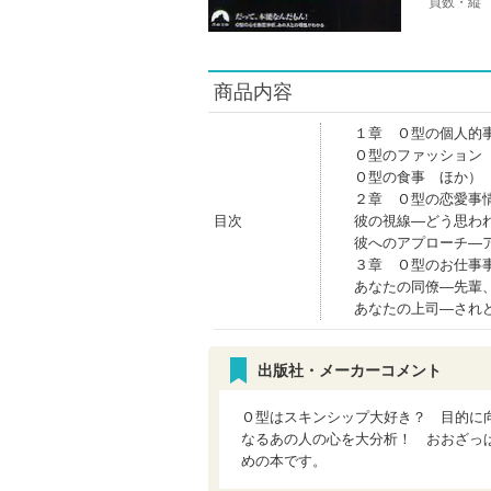
頁数・縦
商品内容
１章 Ｏ型の個人的
Ｏ型のファッション
Ｏ型の食事 ほか）
２章 Ｏ型の恋愛事
目次
彼の視線―どう思わ
彼へのアプローチ―
３章 Ｏ型のお仕事
あなたの同僚―先輩
あなたの上司―され
出版社・メーカーコメント
Ｏ型はスキンシップ大好き？ 目的に
なるあの人の心を大分析！ おおざっ
めの本です。