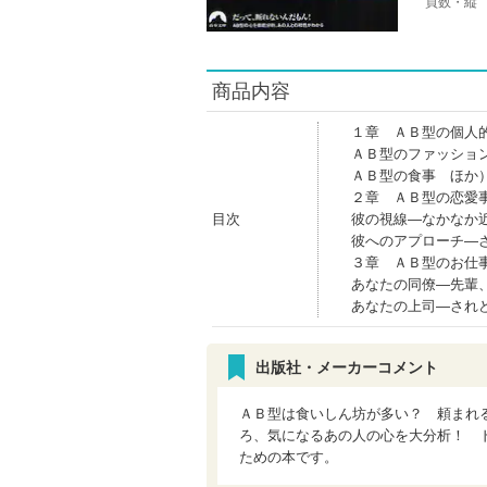
頁数・縦
商品内容
１章 ＡＢ型の個人
ＡＢ型のファッショ
ＡＢ型の食事 ほか
２章 ＡＢ型の恋愛
目次
彼の視線―なかなか
彼へのアプローチ―
３章 ＡＢ型のお仕
あなたの同僚―先輩
あなたの上司―され
出版社・メーカーコメント
ＡＢ型は食いしん坊が多い？ 頼まれ
ろ、気になるあの人の心を大分析！ 
ための本です。