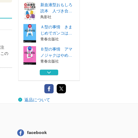
新血液型おもしろ
読本 人づき合...
鳥影社
Ａ型の事情 きま
じめでガンコは...
青春出版社
を注
Ｂ型の事情 アマ
はこの
ノジャクはやめ...
青春出版社
Ｏ型の事情 おお
ざっぱはなおら...
青春出版社
タッチマイハート
返品について
トライアングル...
新血液型おもしろ
読本 人づき合...
鳥影社
facebook
Ａ型の事情 きま