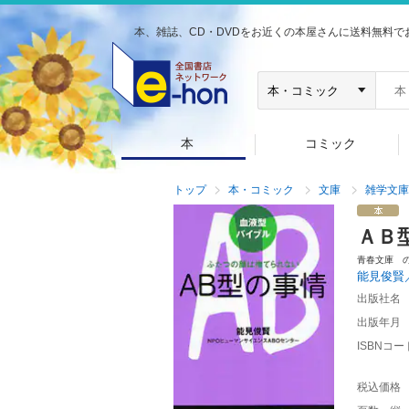
本、雑誌、CD・DVDをお近くの本屋さんに送料無料で
本
コミック
トップ
本・コミック
文庫
雑学文庫
ＡＢ
青春文庫 
能見俊賢
出版社名
出版年月
ISBNコー
税込価格