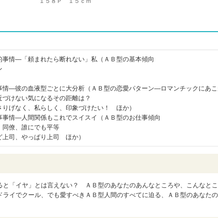
１５８Ｐ １５ｃｍ
的事情―「頼まれたら断れない」私（ＡＢ型の基本傾向
ン
）
事情―彼の血液型ごとに大分析（ＡＢ型の恋愛パターン―ロマンチックにあこ
近づけない気になるその距離は？
さりげなく、私らしく、印象づけたい！ ほか）
事事情―人間関係もこれでスイスイ（ＡＢ型のお仕事傾向
、同僚、誰にでも平等
ど上司、やっぱり上司 ほか）
ると「イヤ」とは言えない？ ＡＢ型のあなたのあんなところや、こんなとこ
ドライでクール、でも愛すべきＡＢ型人間のすべてに迫る、ＡＢ型のあなたの