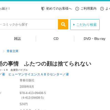
初めてのお客様へ
ご利用案内
よ
お届け！
こだわり検索
雑誌
CD
DVD・Blu-ray
青春文庫
型の事情 ふたつの顔は捨てられない
の－１８ 血液型バイブル
／著 ヒューマンサイエンスＡＢＯセンター／著
青春出版社
2008年8月
ド
978-4-413-09408-5
（
4-413-09408-5
）
524円