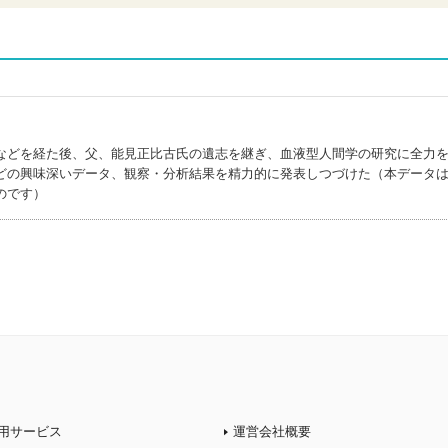
などを経た後、父、能見正比古氏の遺志を継ぎ、血液型人間学の研究に全力
どの興味深いデータ、観察・分析結果を精力的に発表しつづけた（本データ
のです）
用サービス
運営会社概要