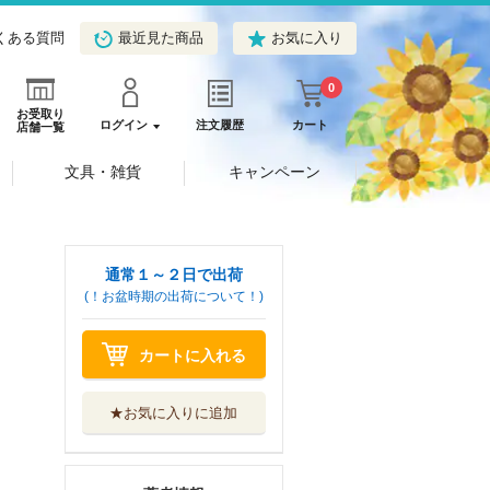
くある質問
最近見た商品
お気に入り
0
お受取り
ログイン
注文履歴
カート
店舗一覧
文具・雑貨
キャンペーン
通常１～２日で出荷
(！お盆時期の出荷について！)
カートに入れる
★お気に入りに追加