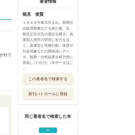
著者情報
能見 俊賢
１９４８年東京生まれ。新聞社
出版局勤務などを経た後、父、
能見正比古氏の遺志を継ぎ、血
液型人間学の研究に全力を注
ぐ。血液型と性格行動、体質や
社会現象などの興味深いデー
がれて
タ、観察・分析結果を精力的に
発表しつづけた（本データはこ
…
Ｂ型の事情 アマ
この著者名で検索する
ノジャクはやめ...
青春出版社
新刊パトロールに登録
Ｏ型の事情 おお
ざっぱはなおら...
青春出版社
同じ著者名で検索した本
タッチマイハート
トライアングル...