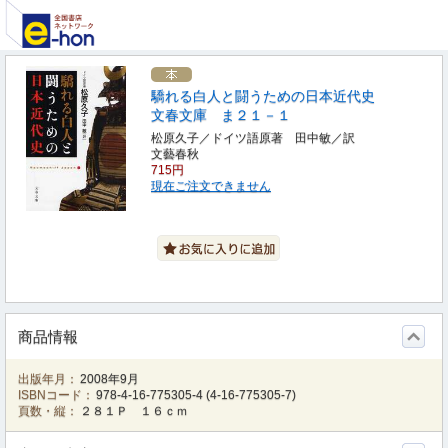
驕れる白人と闘うための日本近代史
文春文庫 ま２１－１
松原久子／ドイツ語原著 田中敏／訳
文藝春秋
715円
現在ご注文できません
商品情報
出版年月：
2008年9月
ISBNコード：
978-4-16-775305-4
(
4-16-775305-7
)
頁数・縦：
２８１Ｐ １６ｃｍ