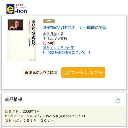
李登輝の実践哲学 五十時間の対話
井尻秀憲／著
ミネルヴァ書房
2,750円
通常１～２日で出荷
(！お盆時期の出荷について！)
商品情報
出版年月：
2008年9月
ISBNコード：
978-4-623-05215-8
(
4-623-05215-X
)
頁数・縦：
２６６Ｐ ２０ｃｍ