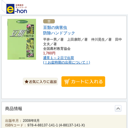
豆類の病害虫
防除ハンドブック
平井一男／著 上田康郎／著 仲川晃生／著 田中
文夫／著
全国農村教育協会
1,760円
通常１～２日で出荷
(！お盆時期の出荷について！)
商品情報
出版年月：
2008年8月
ISBNコード：
978-4-88137-141-1
(
4-88137-141-X
)