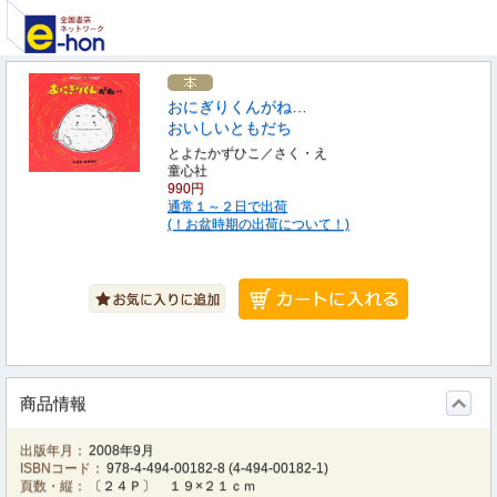
おにぎりくんがね…
おいしいともだち
とよたかずひこ／さく・え
童心社
990円
通常１～２日で出荷
(！お盆時期の出荷について！)
商品情報
出版年月：
2008年9月
ISBNコード：
978-4-494-00182-8
(
4-494-00182-1
)
頁数・縦：
〔２４Ｐ〕 １９×２１ｃｍ