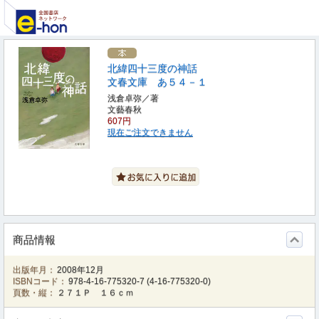
北緯四十三度の神話
文春文庫 あ５４－１
浅倉卓弥／著
文藝春秋
607円
現在ご注文できません
商品情報
出版年月：
2008年12月
ISBNコード：
978-4-16-775320-7
(
4-16-775320-0
)
頁数・縦：
２７１Ｐ １６ｃｍ