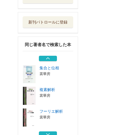
フーリエ解析
裳華房
新刊パトロールに登録
偏微分方程式
裳華房
同じ著者名で検索した本
線形代数概説
裳華房
集合と位相
裳華房
複素解析
裳華房
フーリエ解析
裳華房
偏微分方程式