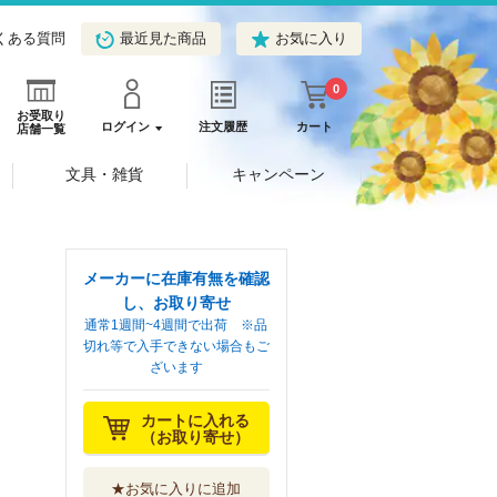
くある質問
最近見た商品
お気に入り
0
お受取り
ログイン
注文履歴
カート
店舗一覧
文具・雑貨
キャンペーン
メーカーに在庫有無を確認
し、お取り寄せ
通常1週間~4週間で出荷 ※品
切れ等で入手できない場合もご
ざいます
カートに入れる
（お取り寄せ）
★お気に入りに追加