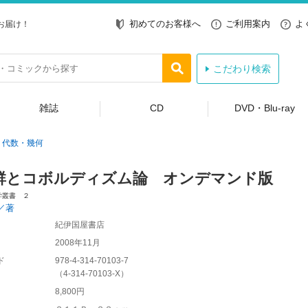
初めてのお客様へ
ご利用案内
よ
お届け！
こだわり検索
雑誌
CD
DVD・Blu-ray
代数・幾何
群とコボルディズム論 オンデマンド版
学叢書 ２
／著
紀伊国屋書店
2008年11月
ド
978-4-314-70103-7
（
4-314-70103-X
）
8,800円