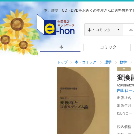
本、雑誌、CD・DVDをお近くの本屋さんに送料無料で
本
コミック
トップ
本・コミック
理学
数学
変換
紀伊国屋数
内田伏一
出版社名
出版年月
ISBNコー
税込価格