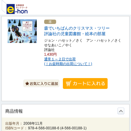
森でいちばんのクリスマス・ツリー
評論社の児童図書館・絵本の部屋
ジョン・ハセット／さく アン・ハセット／さく
せなあいこ／やく
評論社
1,430円
通常１～２日で出荷
(！お盆時期の出荷について！)
商品情報
出版年月：
2008年11月
ISBNコード：
978-4-566-00188-6
(
4-566-00188-1
)