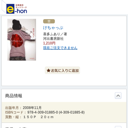
けちゃっぷ
喜多ふあり／著
河出書房新社
1,210円
現在ご注文できません
商品情報
出版年月：
2008年11月
ISBNコード：
978-4-309-01885-0
(
4-309-01885-8
)
頁数・縦：
１５０Ｐ ２０ｃｍ