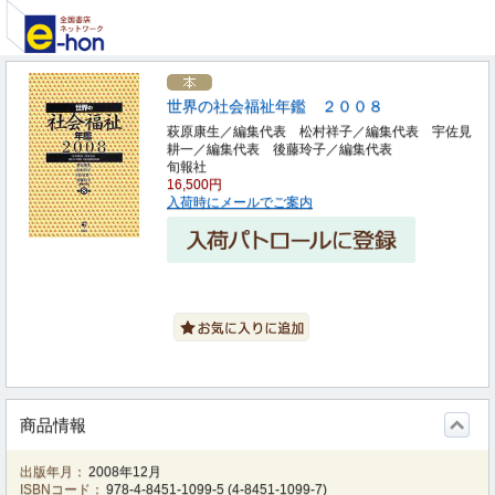
世界の社会福祉年鑑 ２００８
萩原康生／編集代表 松村祥子／編集代表 宇佐見
耕一／編集代表 後藤玲子／編集代表
旬報社
16,500円
入荷時にメールでご案内
商品情報
出版年月：
2008年12月
ISBNコード：
978-4-8451-1099-5
(
4-8451-1099-7
)