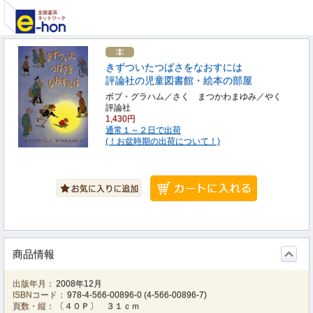
きずついたつばさをなおすには
評論社の児童図書館・絵本の部屋
ボブ・グラハム／さく まつかわまゆみ／やく
評論社
1,430円
通常１～２日で出荷
(！お盆時期の出荷について！)
商品情報
出版年月：
2008年12月
ISBNコード：
978-4-566-00896-0
(
4-566-00896-7
)
頁数・縦：
〔４０Ｐ〕 ３１ｃｍ