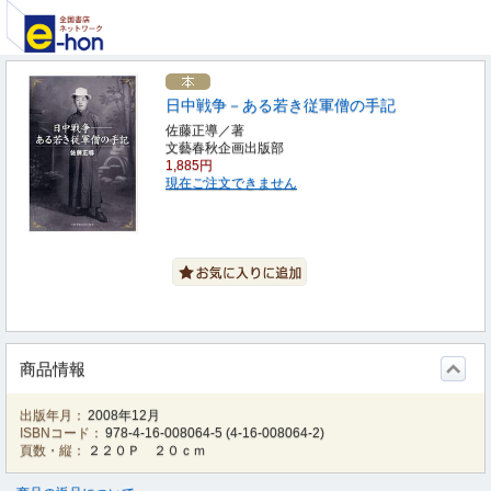
日中戦争－ある若き従軍僧の手記
佐藤正導／著
文藝春秋企画出版部
1,885円
現在ご注文できません
商品情報
出版年月：
2008年12月
ISBNコード：
978-4-16-008064-5
(
4-16-008064-2
)
頁数・縦：
２２０Ｐ ２０ｃｍ