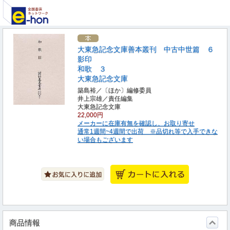
大東急記念文庫善本叢刊 中古中世篇 ６
影印
和歌 ３
大東急記念文庫
築島裕／〔ほか〕編修委員
井上宗雄／責任編集
大東急記念文庫
22,000円
メーカーに在庫有無を確認し、お取り寄せ
通常1週間~4週間で出荷 ※品切れ等で入手できな
い場合もございます
商品情報