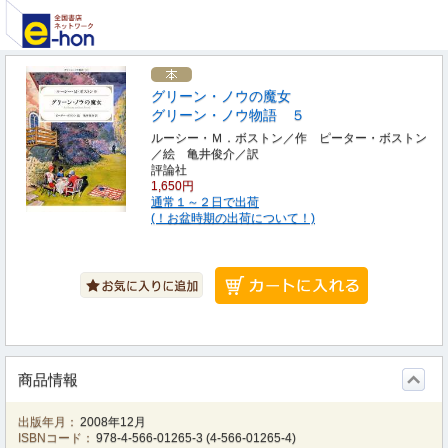
グリーン・ノウの魔女
グリーン・ノウ物語 ５
ルーシー・Ｍ．ボストン／作 ピーター・ボストン
／絵 亀井俊介／訳
評論社
1,650円
通常１～２日で出荷
(！お盆時期の出荷について！)
商品情報
出版年月：
2008年12月
ISBNコード：
978-4-566-01265-3
(
4-566-01265-4
)