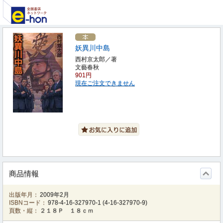
妖異川中島
西村京太郎／著
文藝春秋
901円
現在ご注文できません
商品情報
出版年月：
2009年2月
ISBNコード：
978-4-16-327970-1
(
4-16-327970-9
)
頁数・縦：
２１８Ｐ １８ｃｍ