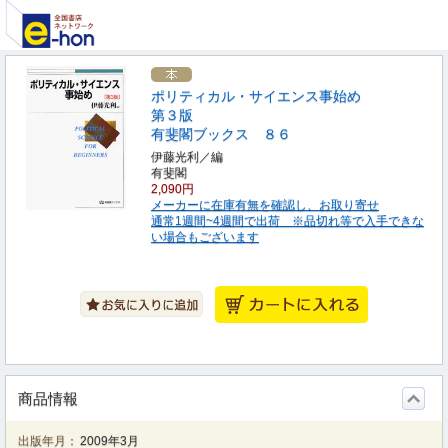
ポリティカル・サイエンス事始め
第３版
有斐閣ブックス ８６
伊藤光利／編
有斐閣
2,090円
メーカーに在庫有無を確認し、お取り寄せ
通常1週間~4週間で出荷 ※品切れ等で入手できな
い場合もございます
商品情報
出版年月：
2009年3月