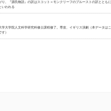
がり、『源氏物語』の訳はスコット＝モンクリーフのプルーストの訳ととも
といわれる
大学大学院人文科学研究科修士課程修了。専攻、イギリス演劇（本データは
です）