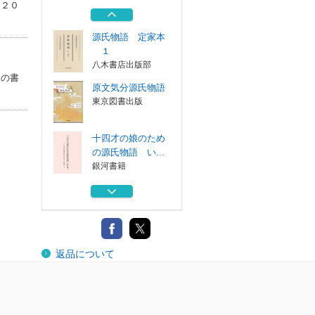
武蔵野書院
に２０
源氏物語 定家本
１
八木書店出版部
この書
原文気分源氏物語
東京図書出版
十四才の娘のため
の源氏物語 い...
銀河書籍
正訳源氏物語 本
文対照 第１冊
勉誠社 〔東京...
絵本源氏物語
返品について
武蔵野書院
源氏物語 定家本
１