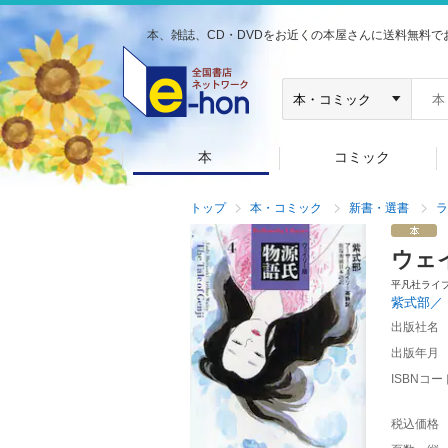
本、雑誌、CD・DVDをお近くの本屋さんに送料無料で
本
コミック
トップ
本・コミック
新書・選書
ラ
ウェ
平凡社ライ
紫式部／
出版社名
出版年月
ISBNコー
税込価格