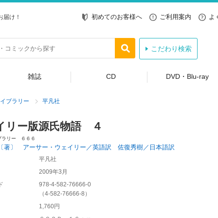
初めてのお客様へ
ご利用案内
よ
お届け！
こだわり検索
雑誌
CD
DVD・Blu-ray
イブラリー
平凡社
イリー版源氏物語 ４
ブラリー ６６６
〔著〕 アーサー・ウェイリー／英語訳 佐復秀樹／日本語訳
平凡社
2009年3月
ド
978-4-582-76666-0
（
4-582-76666-8
）
1,760円