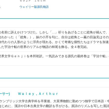
６９２Ｐ １６ｃｍ
名
ウェイリー版源氏物語
の名前に訴えかけつづけた。しかし「…」祈りをあげるごとに総角が縮んで、
はわかった（「総角」）。妹の小芹を匂に、自分は総角と―薫の目論見はその
身代わりの人形のように浮舟が現れる。かくて奇矯な個性たちはドラマを加速
した宇治十帖の世界のリアルが物語の棹尾を飾る。全４巻完結。
世界文学Ｇｅｎｊｉを本邦初訳。一気読みできる源氏の最終巻は「宇治十帖」
アーサー) Ｗａｌｅｙ，Ａｒｔｈｕｒ
。ケンブリッジ大学古典学科を卒業後、大英博物館に勤めつつ独学で日本語・
はじめに、漢詩や日本古典文学の翻訳を手がける。原詩のリズムを写した漢