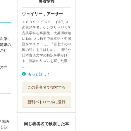
著者情報
ウェイリー，アーサー
１８８９‐１９６６。イギリス
の東洋学者。ケンブリッジ大学
古典学科を卒業後、大英博物館
次第に
に勤めつつ独学で日本語・中国
語をマスターし、『百七十の中
姉娘の
国の詩』を手はじめに、漢詩や
させ
日本古典文学の翻訳を手がけ
る。原詩のリズムを写した漢
…
の世
もっと詳しく
十四才の娘のため
この著者名で検索する
の源氏物語 い...
銀河書籍
新刊パトロールに登録
正訳源氏物語 本
文対照 第１冊
勉誠社 〔東京...
中国語
同じ著者名で検索した本
絵本源氏物語
詩英訳