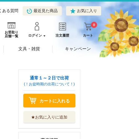
くある質問
最近見た商品
お気に入り
0
お受取り
ログイン
注文履歴
カート
店舗一覧
文具・雑貨
キャンペーン
通常１～２日で出荷
(！お盆時期の出荷について！)
カートに入れる
★お気に入りに追加