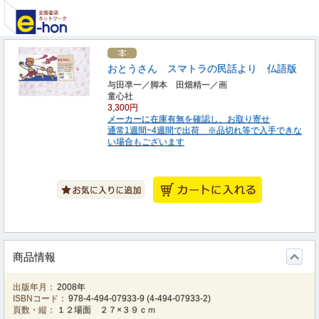
おとうさん スマトラの民話より 仏語版
与田凖一／脚本 田畑精一／画
童心社
3,300円
メーカーに在庫有無を確認し、お取り寄せ
通常1週間~4週間で出荷 ※品切れ等で入手できな
い場合もございます
商品情報
出版年月：
2008年
ISBNコード：
978-4-494-07933-9
(
4-494-07933-2
)
頁数・縦：
１２場面 ２７×３９ｃｍ