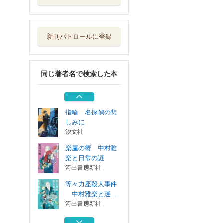
等々力座殺人事件
中村雅楽と迷...
河出書房新社
新刊パトロールに登録
名優のごちそう
皆美社
同じ著者名で検索した本
戸板康二俳句集
三月書房
指輪 名探偵の悲
しみに
汐文社
楽屋の蟹 中村雅
楽と日常の謎
河出書房新社
等々力座殺人事件
中村雅楽と迷...
河出書房新社
名優のごちそう