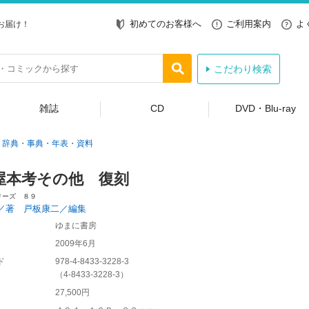
初めてのお客様へ
ご利用案内
よ
お届け！
こだわり検索
雑誌
CD
DVD・Blu-ray
辞典・事典・年表・資料
屋本考その他 復刻
リーズ ８９
／著 戸板康二／編集
ゆまに書房
2009年6月
ド
978-4-8433-3228-3
（
4-8433-3228-3
）
27,500円