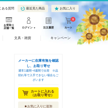
くある質問
最近見た商品
お気に入り
0
お受取り
ログイン
注文履歴
カート
店舗一覧
文具・雑貨
キャンペーン
メーカーに在庫有無を確認
し、お取り寄せ
通常1週間~4週間で出荷 ※品
切れ等で入手できない場合もご
ざいます
カートに入れる
（お取り寄せ）
★お気に入りに追加