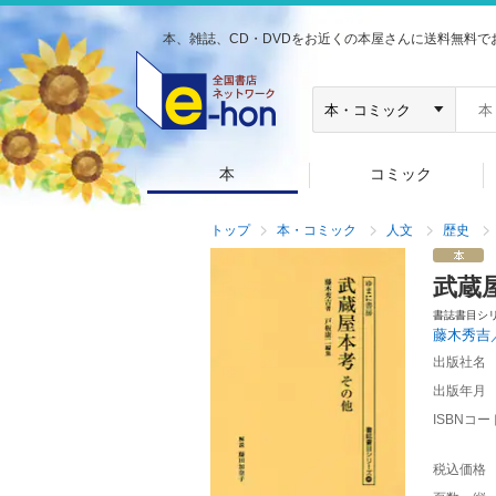
本、雑誌、CD・DVDをお近くの本屋さんに送料無料で
本
コミック
トップ
本・コミック
人文
歴史
武蔵
書誌書目シ
藤木秀吉
出版社名
出版年月
ISBNコー
税込価格