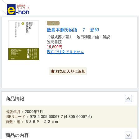
飯島本源氏物語 ７ 影印
〔紫式部／著〕 池田和臣／編・解説
笠間書院
19,800円
現在ご注文できません
商品情報
出版年月：
2009年7月
ISBNコード：
978-4-305-60067-7
(
4-305-60067-6
)
頁数・縦：
６３５Ｐ ２２ｃｍ
商品の内容