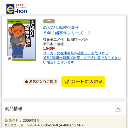
のんびり転校生事件
５年３組事件シリーズ ３
後藤竜二／作 田畑精一／絵
新日本出版社
1,540円
メーカーに在庫有無を確認し、お取り寄せ
通常1週間~4週間で出荷 ※品切れ等で入手できな
い場合もございます
商品情報
出版年月：
2009年9月
ISBNコード：
978-4-406-05274-0
(
4-406-05274-7
)