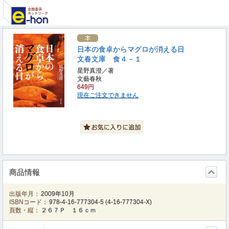
日本の食卓からマグロが消える日
文春文庫 食４－１
星野真澄／著
文藝春秋
649円
現在ご注文できません
商品情報
出版年月：
2009年10月
ISBNコード：
978-4-16-777304-5
(
4-16-777304-X
)
頁数・縦：
２６７Ｐ １６ｃｍ