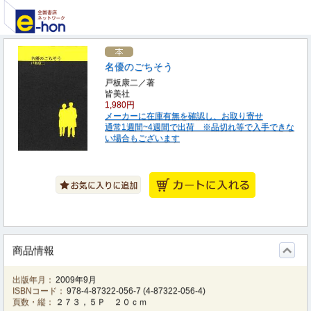
名優のごちそう
戸板康二／著
皆美社
1,980円
メーカーに在庫有無を確認し、お取り寄せ
通常1週間~4週間で出荷 ※品切れ等で入手できな
い場合もございます
商品情報
出版年月：
2009年9月
ISBNコード：
978-4-87322-056-7
(
4-87322-056-4
)
頁数・縦：
２７３，５Ｐ ２０ｃｍ